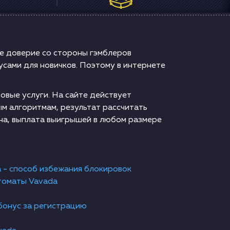
ое доверие со стороны гэмблеров
сами для новичков. Поэтому в интернете
овые услуги. На сайте действует
ым алгоритмам, результат рассчитать
на, выплата выигрышей в любом размере
 - способ избежания блокировок
томаты Vavada
бонус за регистрацию