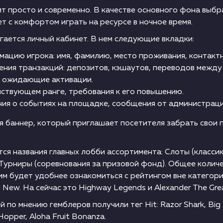
т просто и современно. В качестве основного фона выб
т с комфортом играть на ресурсе в ночное время.
ается личный кабинет. В нем следующие вкладки:
цию игрока: имя, фамилию, место проживания, контакт
ения транзакций: депозитов, кэшаутов, переводов между
, ожидающие активации.
ствующем ранге, требования к его повышению.
я о событиях на площадке, сообщения от администраци
баннер, который приглашает посетителя забрать свои п
я названия главных лобби ассортимента: Слоты (классика
 Турниры (соревнования за призовой фонд). Общее колич
им будет удобнее ознакомиться с рейтингом вне категори
ew. На сейчас это Highway Legends и Alexander The Great
по мнению гемблеров получили тег Hit: Razor Shark, Big B
Hopper, Aloha Fruit Bonanza.