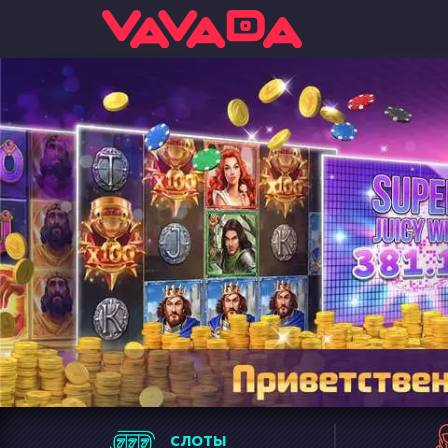
СЛОТЫ