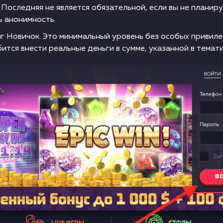
Последняя не является обязательной, если вы не планир
ь анонимность.
нг Новичок. Это минимальный уровень без особых привил
ится внести реальные деньги в сумме, указанной в темати