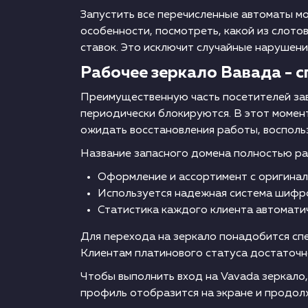
Запустить все перечисленные автоматы м
особенности, посмотреть, какой из слото
ставок. Это исключит случайные нарушени
Рабочее зеркало Вавада - 
Преимущественную часть посетителей за
периодически блокируются. В этот момент
ожидать восстановления работы, воспольз
Название запасного домена полностью ра
Оформление и ассортимент с оригинал
Используется надежная система шифр
Статистика каждого клиента автоматич
Для перехода на зеркало понадобится спе
Клиентам платинового статуса достаточн
Чтобы выполнить вход на Vavada зеркало,
профиль отобразится на экране и продол