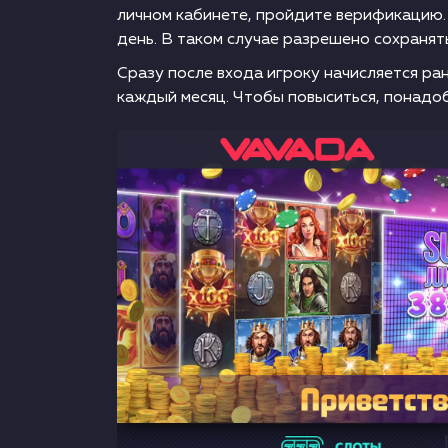
личном кабинете, пройдите верификацию. 
день. В таком случае разрешено сохранят
Сразу после входа игроку начисляется ра
каждый месяц. Чтобы повыситься, понадоб