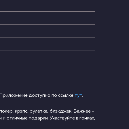
. Приложение доступно по ссылке
тут
.
окер, крэпс, рулетка, блэкджек. Важнее –
и отличные подарки. Участвуйте в гонках,