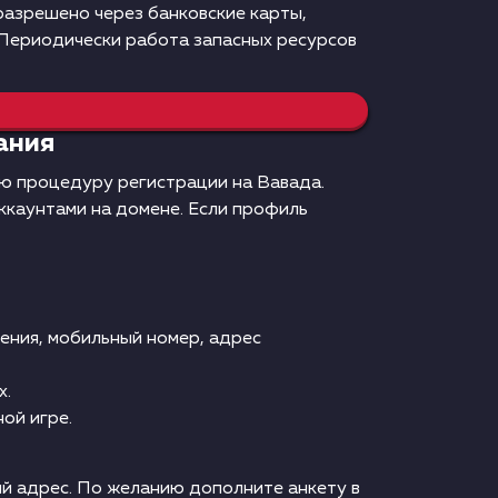
разрешено через банковские карты,
 Периодически работа запасных ресурсов
ания
ую процедуру регистрации на Вавада.
ккаунтами на домене. Если профиль
ения, мобильный номер, адрес
х.
ой игре.
й адрес. По желанию дополните анкету в