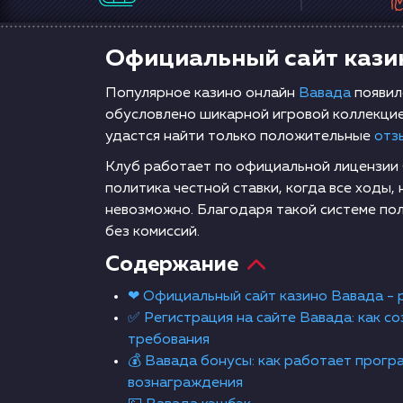
Официальный сайт казин
Популярное казино онлайн
Вавада
появил
обусловлено шикарной игровой коллекцие
удастся найти только положительные
отз
Клуб работает по официальной лицензии C
политика честной ставки, когда все ходы,
невозможно. Благодаря такой системе по
без комиссий.
Содержание
❤ Официальный сайт казино Вавада - 
✅ Регистрация на сайте Вавада: как со
требования
💰 Вавада бонусы: как работает програ
вознаграждения